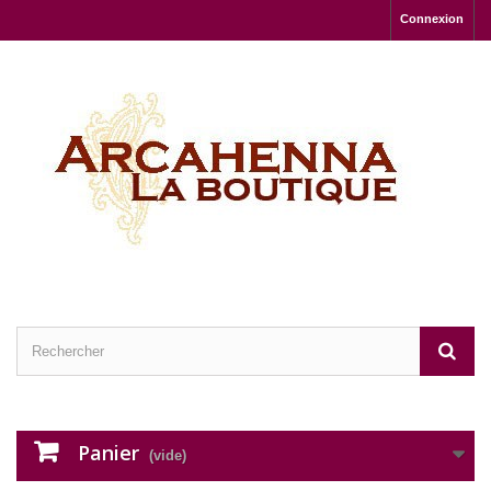
Connexion
Panier
(vide)