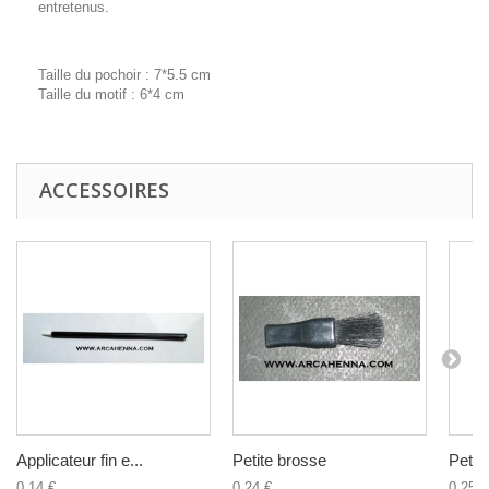
entretenus.
Taille du pochoir : 7*5.5 cm
Taille du motif : 6*4 cm
ACCESSOIRES
Applicateur fin e...
Petite brosse
Petite
0,14 €
0,24 €
0,25 €