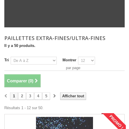
PAILLETTES EXTRA-FINES/ULTRA-FINES
Il y a 50 produits.
Tri
Montrer
par page
Comparer (
0
)
1
2
3
4
5
Afficher tout
Résultats 1 - 12 sur 50.
PROMO !