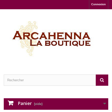
Connexion
Panier
(vide)