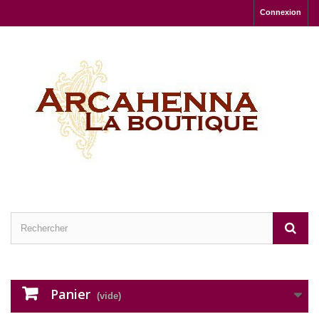
Connexion
Panier
(vide)