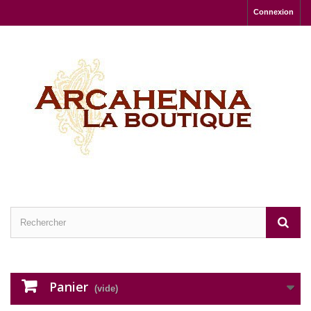
Connexion
Panier
(vide)