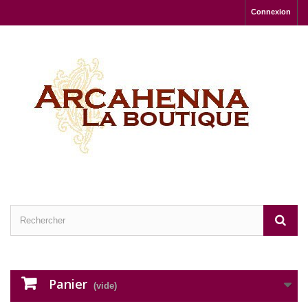
Connexion
Panier
(vide)