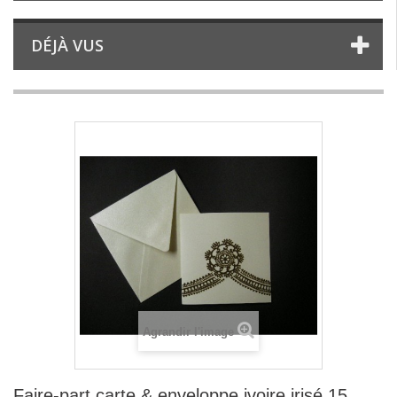
DÉJÀ VUS
Agrandir l'image
Faire-part carte & enveloppe ivoire irisé 15