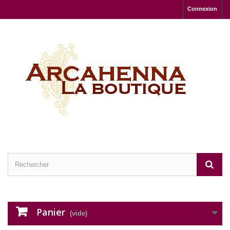
Connexion
Panier
(vide)