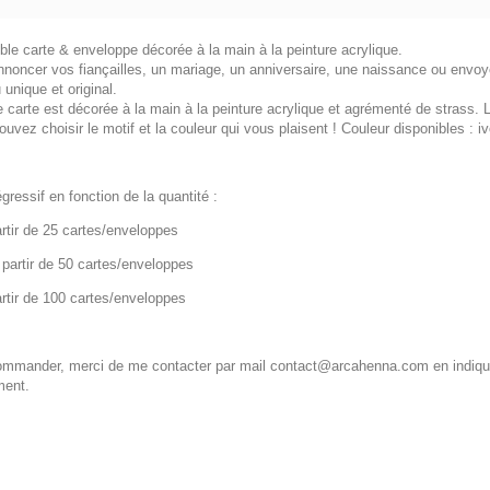
le carte & enveloppe décorée à la main à la peinture acrylique.
noncer vos fiançailles, un mariage, un anniversaire, une naissance ou envoye
unique et original.
carte est décorée à la main à la peinture acrylique et agrémenté de strass. La 
uvez choisir le motif et la couleur qui vous plaisent ! Couleur disponibles : ivo
égressif en fonction de la quantité :
rtir de 25 cartes/enveloppes
 partir de 50 cartes/enveloppes
artir de 100 cartes/enveloppes
ommander, merci de me contacter par mail contact@arcahenna.com en indiquant 
ent.