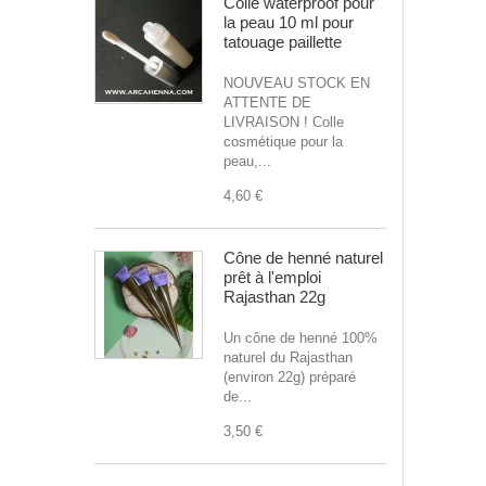
Colle waterproof pour
la peau 10 ml pour
tatouage paillette
NOUVEAU STOCK EN
ATTENTE DE
LIVRAISON ! Colle
cosmétique pour la
peau,...
4,60 €
Cône de henné naturel
prêt à l'emploi
Rajasthan 22g
Un cône de henné 100%
naturel du Rajasthan
(environ 22g) préparé
de...
3,50 €