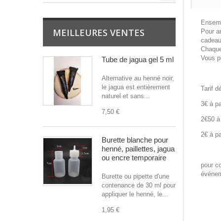
Ensemb
MEILLEURES VENTES
Pour an
cadeau 
Chaque 
Vous po
Tube de jagua gel 5 ml
Alternative au henné noir,
le jagua est entièrement
Tarif d
naturel et sans...
3€ à pa
7,50 €
2€50 à
2€ à p
Burette blanche pour
henné, paillettes, jagua
ou encre temporaire
pour c
événem
Burette ou pipette d'une
contenance de 30 ml pour
appliquer le henné, le...
1,95 €