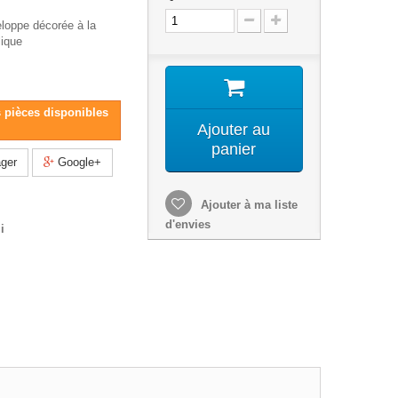
loppe décorée à la
lique
s pièces disponibles
Ajouter au
panier
ger
Google+
Ajouter à ma liste
d'envies
i