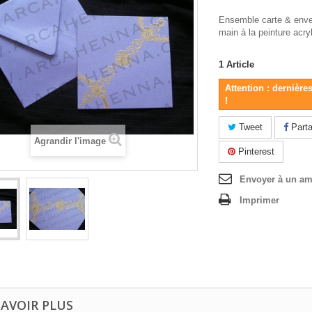
Ensemble carte & enve
main à la peinture acry
1
Article
Attention : dernière
!
Tweet
Parta
Agrandir l'image
Pinterest
Envoyer à un am
Imprimer
SAVOIR PLUS