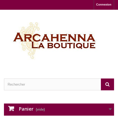
Connexion
Panier
(vide)