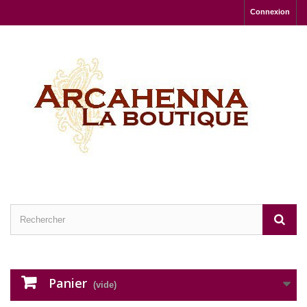
Connexion
Panier
(vide)