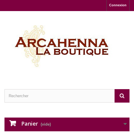
Connexion
Panier
(vide)