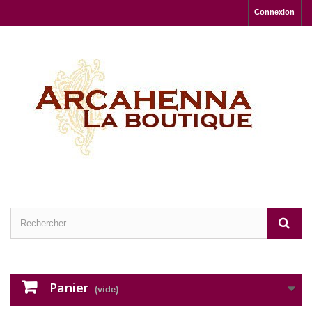
Connexion
Panier
(vide)