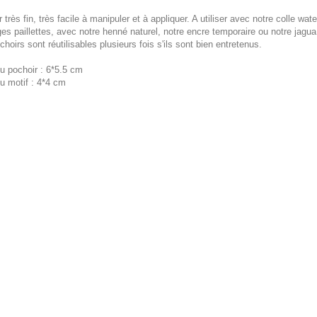
 très fin, très facile à manipuler et à appliquer. A utiliser avec notre colle wa
es paillettes, avec notre henné naturel, notre encre temporaire ou notre jagua
hoirs sont réutilisables plusieurs fois s'ils sont bien entretenus.
du pochoir : 6*5.5 cm
du motif : 4*4 cm