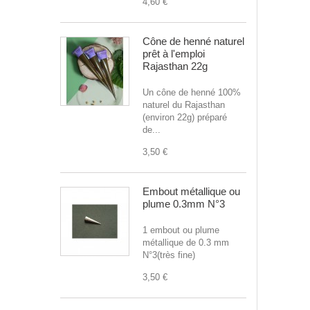
4,60 €
Cône de henné naturel
prêt à l'emploi
Rajasthan 22g
Un cône de henné 100%
naturel du Rajasthan
(environ 22g) préparé
de...
3,50 €
Embout métallique ou
plume 0.3mm N°3
1 embout ou plume
métallique de 0.3 mm
N°3(très fine)
3,50 €