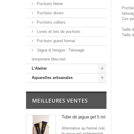
Pochoirs féérie
Pochoir
Pochoirs divers
tatouag
Ces poc
Pochoirs colliers
Taille 
Livres et lots de pochoirs
Taille 
Pochoirs grand format
Jagua & hengua - Tatouage
temporaire bleu-noir
L'Atelier
Aquarelles artisanales
MEILLEURES VENTES
Tube de jagua gel 5 ml
Alternative au henné noir,
le jagua est entièrement