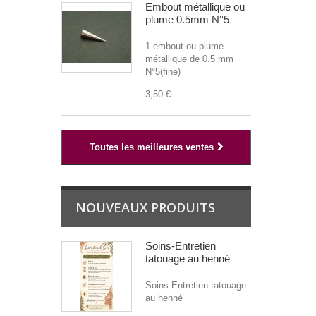
Embout métallique ou
plume 0.5mm N°5
1 embout ou plume
métallique de 0.5 mm
N°5(fine)
3,50 €
Toutes les meilleures ventes
NOUVEAUX PRODUITS
Soins-Entretien
tatouage au henné
Soins-Entretien tatouage
au henné