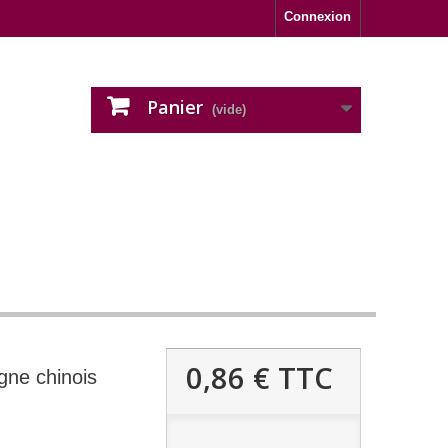
Connexion
Panier
(vide)
0,86 €
TTC
igne chinois