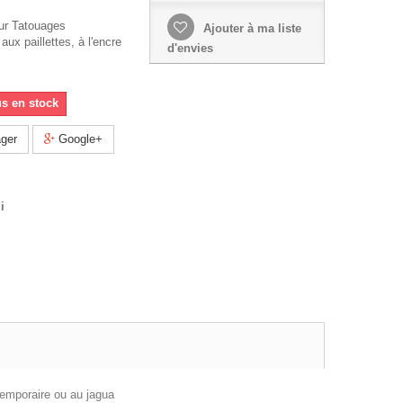
ur Tatouages
Ajouter à ma liste
ux paillettes, à l'encre
d'envies
us en stock
ger
Google+
i
temporaire ou au jagua