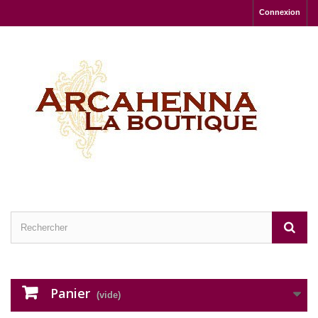
Connexion
Panier
(vide)