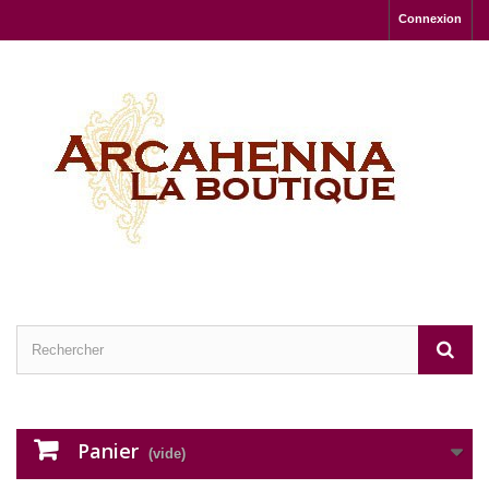
Connexion
Panier
(vide)