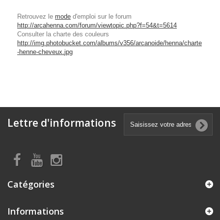
Retrouvez le
mode
d'emploi sur le forum
http://arcahenna.com/forum/viewtopic.php?f=54&t=5614
Consulter la charte des couleurs
http://img.photobucket.com/albums/v356/arcanoide/henna/charte
-henne-cheveux.
jpg
Lettre d'informations
Catégories
Informations