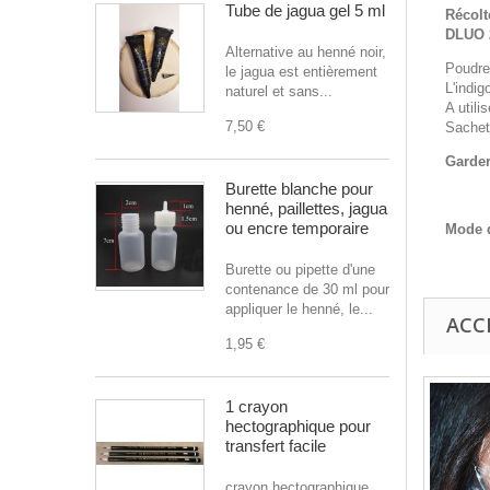
Tube de jagua gel 5 ml
Récolt
DLUO 
Alternative au henné noir,
Poudre 
le jagua est entièrement
L'indig
naturel et sans...
A utili
7,50 €
Sachet 
Garder
Burette blanche pour
henné, paillettes, jagua
ou encre temporaire
Mode d
Burette ou pipette d'une
contenance de 30 ml pour
appliquer le henné, le...
ACC
1,95 €
1 crayon
hectographique pour
transfert facile
crayon hectographique