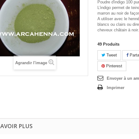
Poudre d'indigo 100 pur
L'indigo permet de tei
marron au noir de façon 
A utiliser avec le henn
blancs ou clairs ou dir
cheveux châtain à noir.
49
Produits
Tweet
Parta
Agrandir l'image
Pinterest
Envoyer à un am
Imprimer
SAVOIR PLUS