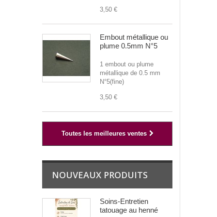
3,50 €
Embout métallique ou
plume 0.5mm N°5
1 embout ou plume
métallique de 0.5 mm
N°5(fine)
3,50 €
Toutes les meilleures ventes
NOUVEAUX PRODUITS
Soins-Entretien
tatouage au henné