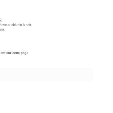
e.
heveux châtain à noir.
eur.
ent sur cette page