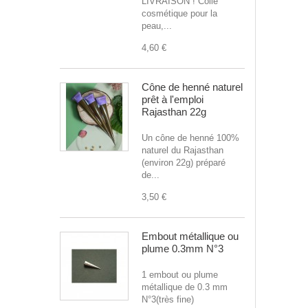
LIVRAISON ! Colle
cosmétique pour la
peau,...
4,60 €
Cône de henné naturel
prêt à l'emploi
Rajasthan 22g
Un cône de henné 100%
naturel du Rajasthan
(environ 22g) préparé
de...
3,50 €
Embout métallique ou
plume 0.3mm N°3
1 embout ou plume
métallique de 0.3 mm
N°3(très fine)