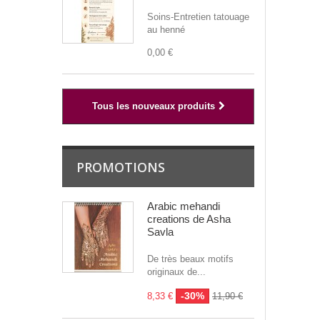
Soins-Entretien tatouage
au henné
0,00 €
Tous les nouveaux produits
PROMOTIONS
Arabic mehandi
creations de Asha
Savla
De très beaux motifs
originaux de...
-30%
8,33 €
11,90 €