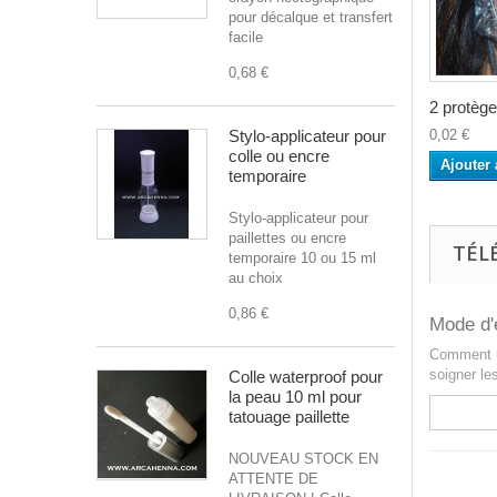
pour décalque et transfert
facile
0,68 €
2 protège
Stylo-applicateur pour
0,02 €
colle ou encre
Ajouter 
temporaire
Stylo-applicateur pour
paillettes ou encre
TÉL
temporaire 10 ou 15 ml
au choix
0,86 €
Mode d'
Comment ut
soigner l
Colle waterproof pour
la peau 10 ml pour
tatouage paillette
NOUVEAU STOCK EN
ATTENTE DE