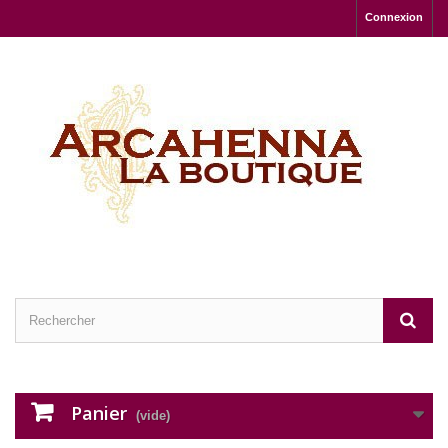
Connexion
Panier
(vide)