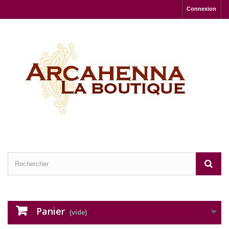
Connexion
Panier
(vide)