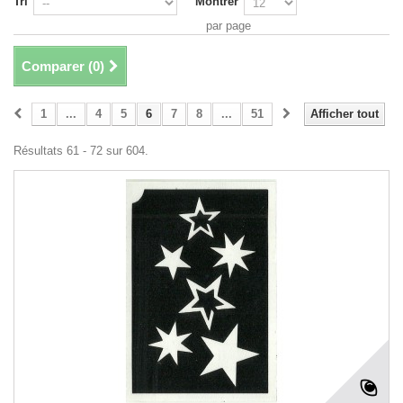
Tri
Montrer
par page
Comparer (
0
)
1
...
4
5
6
7
8
...
51
Afficher tout
Résultats 61 - 72 sur 604.