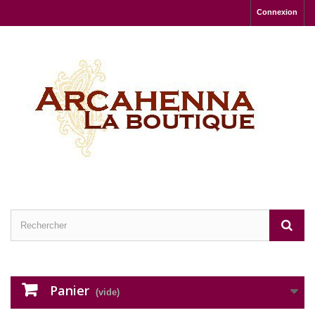
Connexion
Panier
(vide)