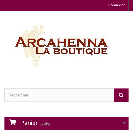
Connexion
Panier
(vide)