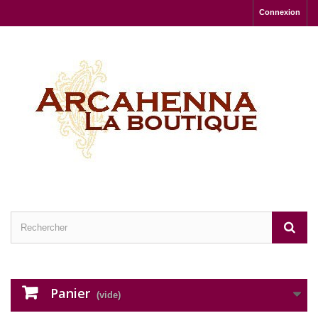
Connexion
Panier
(vide)