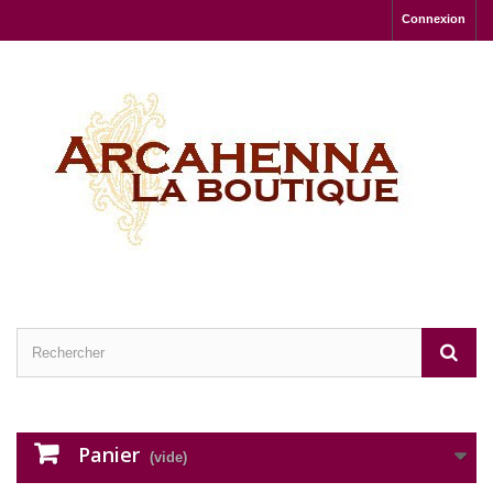
Connexion
Panier
(vide)