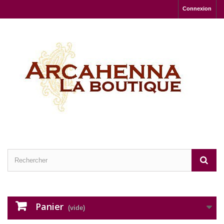
Connexion
Panier
(vide)