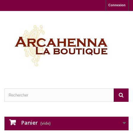
Connexion
Panier
(vide)