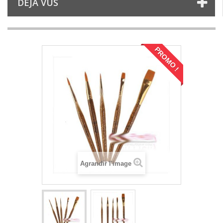
DÉJÀ VUS
PROMO !
Agrandir l'image