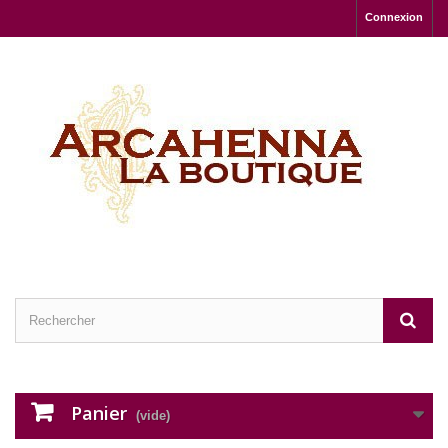
Connexion
Panier
(vide)