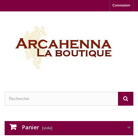
Connexion
Panier
(vide)