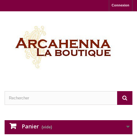
Connexion
Panier
(vide)