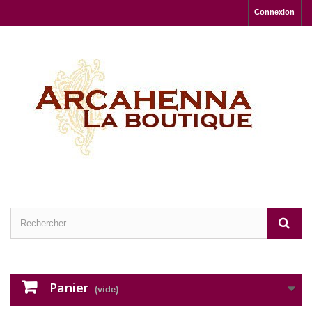
Connexion
Panier
(vide)