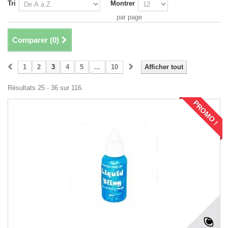
Tri
Montrer
par page
Comparer (
0
)
1
2
3
4
5
...
10
Afficher tout
Résultats 25 - 36 sur 116.
PROMO !