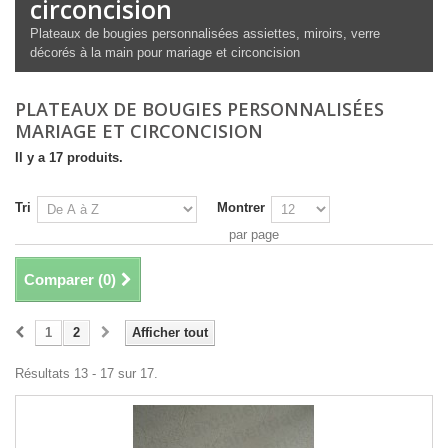
circoncision
Plateaux de bougies personnalisées assiettes, miroirs, verre
décorés à la main pour mariage et circoncision
PLATEAUX DE BOUGIES PERSONNALISÉES
MARIAGE ET CIRCONCISION
Il y a 17 produits.
Tri
Montrer
par page
Comparer (
0
)
1
2
Afficher tout
Résultats 13 - 17 sur 17.