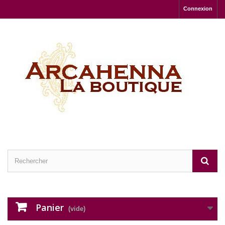
Connexion
Panier
(vide)