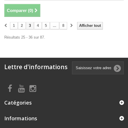
Comparer (
0
)
1
2
3
4
5
...
8
Afficher tout
Résultats 25 - 36 sur 87.
Lettre d'informations
Catégories
Informations