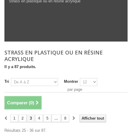
Strass en plastique ou en résine acrylique
STRASS EN PLASTIQUE OU EN RÉSINE
ACRYLIQUE
Il y a 87 produits.
Tri
Montrer
par page
Comparer (
0
)
1
2
3
4
5
...
8
Afficher tout
Résultats 25 - 36 sur 87.